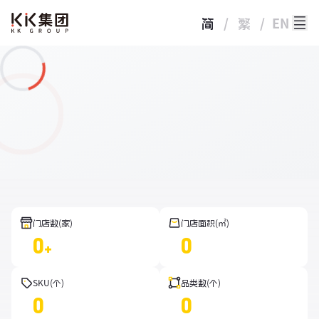
简
/
繁
/
EN
门店数(家)
门店面积(㎡)
0
0
+
SKU(个)
品类数(个)
0
0