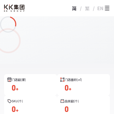
简
/
繁
/
EN
门店数(家)
门店面积(㎡)
0
0
+
+
SKU(个)
品类数(个)
0
0
+