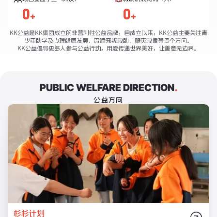
0
0
+
+
KK公益是KK集团成立的非营利性公益品牌，自成立以来，KK公益主要关注青
少年助学及心理健康发展、流浪宠物救助、赈灾救援等多个方向。

KK公益倡导更多人参与公益行动，用爱传递世界美好，让善意无边界。
PUBLIC WELFARE DIRECTION
.
公益方向
杉杉计划