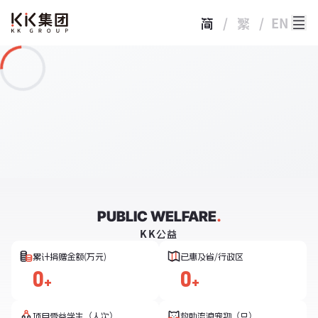
简
/
繁
/
EN
PUBLIC WELFARE
.
KK公益
累计捐赠金额(万元)
已惠及省/行政区
0
0
+
+
项目受益学生（人次）
救助流浪宠物（只）