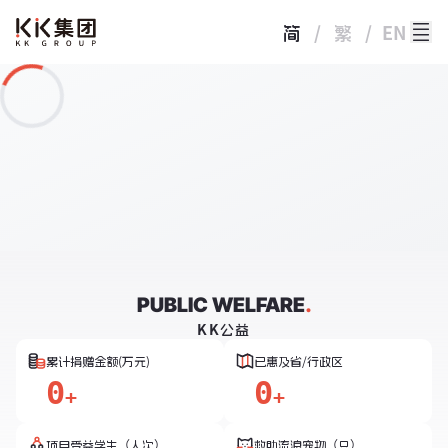
简
/
繁
/
EN
PUBLIC WELFARE
.
KK公益
累计捐赠金额(万元)
已惠及省/行政区
0
0
+
+
项目受益学生（人次）
救助流浪宠物（只）