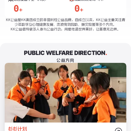
0
0
+
+
KK公益是KK集团成立的非营利性公益品牌，自成立以来，KK公益主要关注青
少年助学及心理健康发展、流浪宠物救助、赈灾救援等多个方向。

KK公益倡导更多人参与公益行动，用爱传递世界美好，让善意无边界。
PUBLIC WELFARE DIRECTION
.
公益方向
杉杉计划