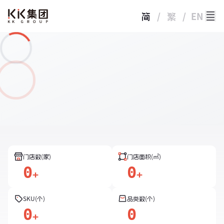
简
/
繁
/
EN
门店数(家)
门店面积(㎡)
0
0
+
+
SKU(个)
品类数(个)
0
0
+